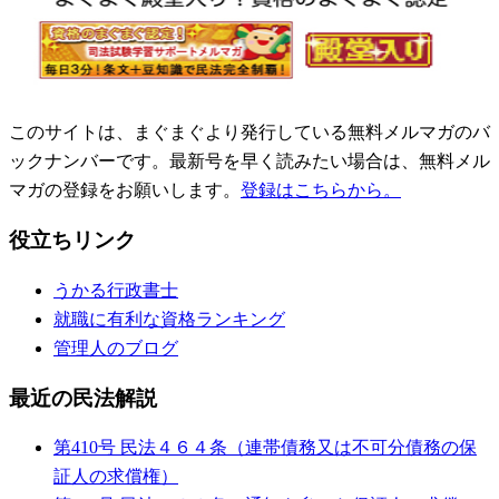
このサイトは、まぐまぐより発行している無料メルマガのバ
ックナンバーです。最新号を早く読みたい場合は、無料メル
マガの登録をお願いします。
登録はこちらから。
役立ちリンク
うかる行政書士
就職に有利な資格ランキング
管理人のブログ
最近の民法解説
第410号 民法４６４条（連帯債務又は不可分債務の保
証人の求償権）