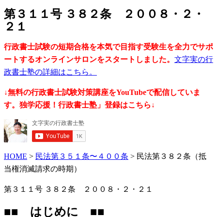
第３１１号 ３８２条 ２００８・２・
２１
行政書士試験の短期合格を本気で目指す受験生を全力でサポ
ートするオンラインサロンをスタートしました。
文字実の行
政書士塾の詳細はこちら。
↓無料の行政書士試験対策講座をYouTubeで配信していま
す。独学応援！行政書士塾」登録はこちら↓
HOME
>
民法第３５１条〜４００条
> 民法第３８２条（抵
当権消滅請求の時期）
第３１１号 ３８２条 ２００８・２・２１
■■ はじめに ■■