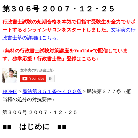
第３０６号 ２００７・１２・２５
行政書士試験の短期合格を本気で目指す受験生を全力でサポ
ートするオンラインサロンをスタートしました。
文字実の行
政書士塾の詳細はこちら。
↓無料の行政書士試験対策講座をYouTubeで配信していま
す。独学応援！行政書士塾」登録はこちら↓
HOME
>
民法第３５１条〜４００条
> 民法第３７７条（抵
当権の処分の対抗要件）
第３０６号 ２００７・１２・２５
■■ はじめに ■■