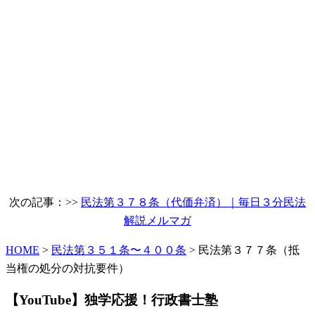
次の記事：>>
民法第３７８条（代価弁済）｜毎日３分民法
解説メルマガ
HOME
>
民法第３５１条〜４００条
> 民法第３７７条（抵
当権の処分の対抗要件）
【YouTube】独学応援！行政書士塾