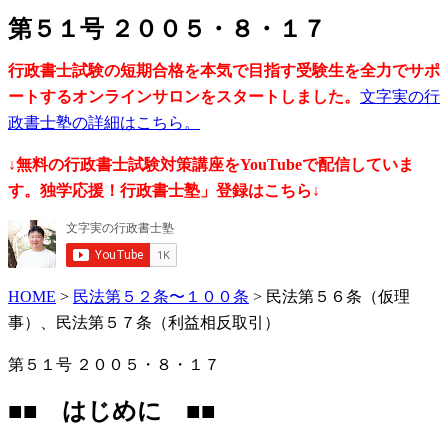
第５１号 ２００５・８・１７
行政書士試験の短期合格を本気で目指す受験生を全力でサポ
ートするオンラインサロンをスタートしました。
文字実の行
政書士塾の詳細はこちら。
↓無料の行政書士試験対策講座をYouTubeで配信していま
す。独学応援！行政書士塾」登録はこちら↓
HOME
>
民法第５２条〜１００条
> 民法第５６条（仮理
事）、民法第５７条（利益相反取引）
第５１号 ２００５・８・１７
■■ はじめに ■■