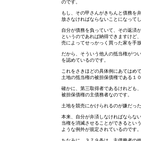
のです。
もし、その甲さんがきちんと債務を
放さなければならないことになって
自分が債務を負っていて、その返済
というのであれば納得できますけど
売によってせっかっく買った家を手
だから、そういう他人の抵当権がつ
を認めているのです。
これをさきほどの具体例にあてはめ
土地の抵当権の被担保債権である１
確かに、第三取得者であるけれども
被担保債権の主債務者なのです。
土地を競売にかけられるのが嫌だっ
本来、自分が弁済しなければならな
当権を消滅させることができるとい
ような例外が規定されているのです
ちなみに、３７９条は、主債務者の