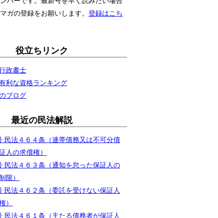
ンバーです。最新号を早く読みたい場合
マガの登録をお願いします。
登録はこち
役立ちリンク
行政書士
有利な資格ランキング
のブログ
最近の民法解説
0号 民法４６４条（連帯債務又は不可分債
証人の求償権）
9号 民法４６３条（通知を怠った保証人の
制限）
8号 民法４６２条（委託を受けない保証人
権）
7号 民法４６１条（主たる債務者が保証人