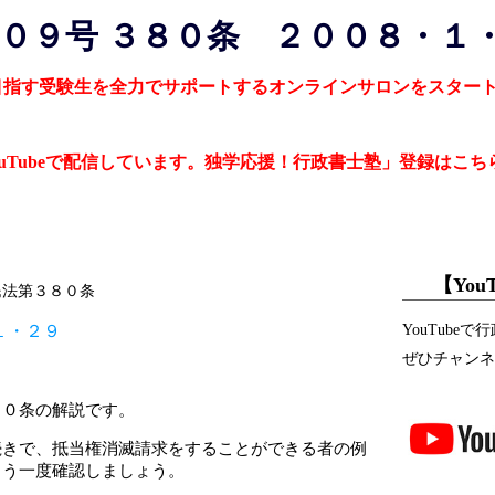
０９号 ３８０条 ２００８・１
目指す受験生を全力でサポートするオンラインサロンをスター
uTubeで配信しています。独学応援！行政書士塾」登録はこち
【Yo
民法第３８０条
１・２９
YouTub
ぜひチャンネ
８０条の解説です。
続きで、抵当権消滅請求をすることができる者の例
もう一度確認しましょう。