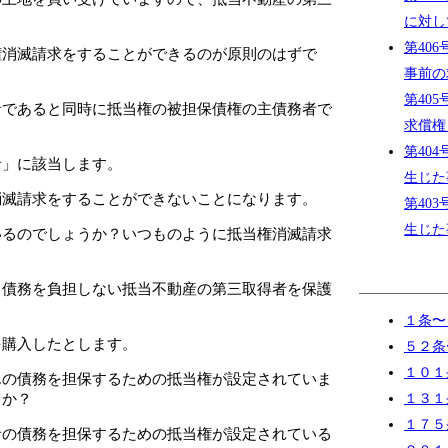
に対し
第40
権消滅請求をすることができるのが原則のはずで
事前の
第40
者であると同時に抵当権の被担保債権の主債務者で
求償権
第40
者」に該当します。
生じた
消滅請求をすることができないことになります。
第40
生じた
いるのでしょうか？いつものように抵当権消滅請求
、債務を負担しない抵当不動産の第三取得者を保護
１条〜
を購入したとします。
５２条
１０１
んの債務を担保するための抵当権が設定されていま
うか？
１３１
１７５
者の債務を担保するための抵当権が設定されている