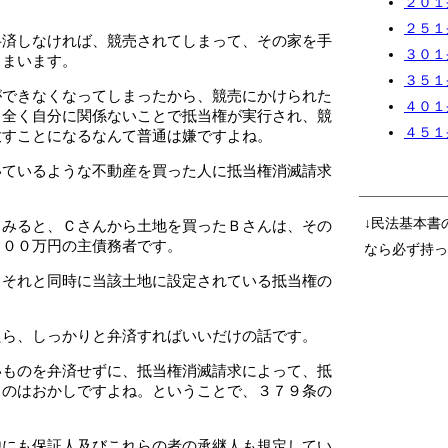
２０１
２５１
弁済しなければ、競売されてしまって、その家を手
３０１
しまいます。
３５１
ができなくなってしまったから、競売にかけられた
４０１
、全く自分に関係ないことで抵当権が実行され、競
４５１
放すことになるなんて普通は嫌ですよね。
いているような不動産を買った人に抵当権消滅請求
↓民法基本書
てみると、Ｃさんから土地を買ったＢさんは、その
０００万円の主債務者です。
なら必ず持っ
、それと同時に当該土地に設定されている抵当権の
たら、しっかりと弁済すればいいだけの話です。
いものを弁済せずに、抵当権消滅請求によって、抵
うのはおかしですよね。ということで、３７９条の
。
他にも保証人及びこれらの者の承継人も規定してい