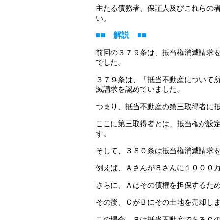
主たる債務者、保証人及びこれらの
い。
■■ 解説 ■■
前回の３７９条は、抵当権消滅請求
でした。
３７９条は、「抵当不動産について
滅請求を認めていました。
つまり、抵当不動産の第三取得者に
ここに第三取得者とは、抵当権が設
す。
そして、３８０条は抵当権消滅請求
例えば、ＡさんがＢさんに１０００
さらに、Ａはその債権を担保するた
その後、ＣがＢにその土地を売却し
この場合、Ｂは抵当不動産であるＣ