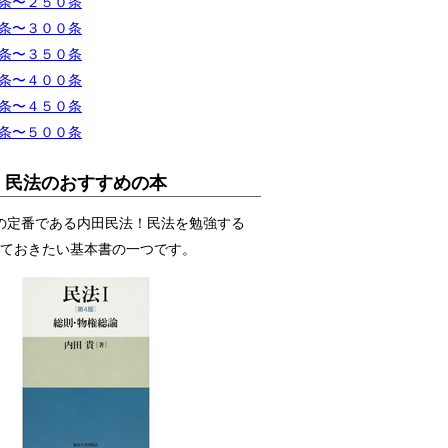
条〜２５０条
条〜３００条
条〜３５０条
条〜４００条
条〜４５０条
条〜５００条
民法のおすすめの本
の定番である内田民法！民法を勉強する
ておきたい基本書の一つです。