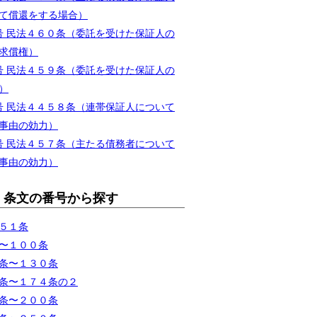
て償還をする場合）
6号 民法４６０条（委託を受けた保証人の
求償権）
5号 民法４５９条（委託を受けた保証人の
）
4号 民法４４５８条（連帯保証人について
事由の効力）
3号 民法４５７条（主たる債務者について
事由の効力）
条文の番号から探す
５１条
〜１００条
条〜１３０条
条〜１７４条の２
条〜２００条