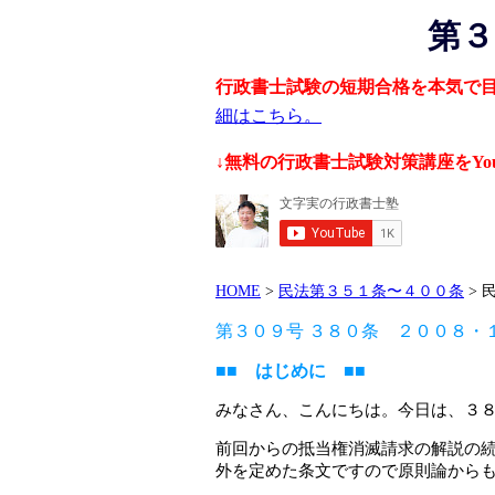
第３
行政書士試験の短期合格を本気で
細はこちら。
↓無料の行政書士試験対策講座をYo
HOME
>
民法第３５１条〜４００条
> 
第３０９号 ３８０条 ２００８・
■■ はじめに ■■
みなさん、こんにちは。今日は、３
前回からの抵当権消滅請求の解説の
外を定めた条文ですので原則論から