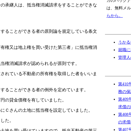
ガのバックナ
者の承継人は、抵当権消滅請求をすることができな
は、無料メル
らから。
をすることができる者の原則論を規定している条文
うかる
所有権又は地上権を買い受けた第三者」に抵当権消
就職に
管理人
抵当権消滅請求が認められるが原則です。
定されている不動産の所有権を取得した者をいいま
第41
をすることができる者の例外を定めています。
務の保
第40
万円の貸金債権を有していました。
求償の
めにＣさんの土地に抵当権を設定していました。
第40
ました。
の求償
第40
の土地を買い受けていますので、抵当不動産の第三