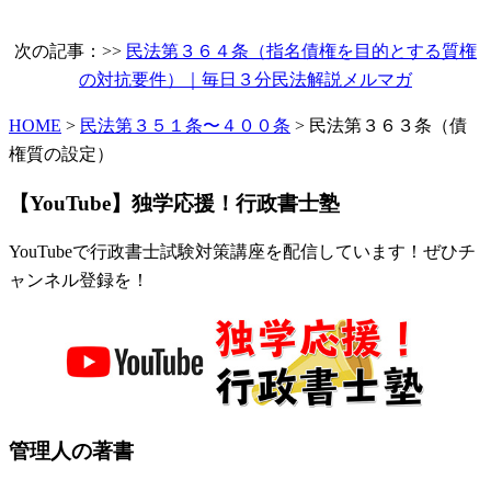
次の記事：>>
民法第３６４条（指名債権を目的とする質権
の対抗要件）｜毎日３分民法解説メルマガ
HOME
>
民法第３５１条〜４００条
> 民法第３６３条（債
権質の設定）
【YouTube】独学応援！行政書士塾
YouTubeで行政書士試験対策講座を配信しています！ぜひチ
ャンネル登録を！
管理人の著書