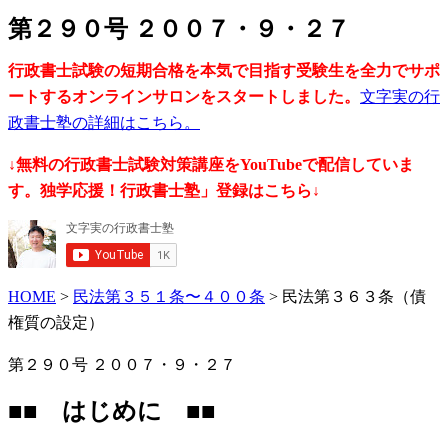
第２９０号 ２００７・９・２７
行政書士試験の短期合格を本気で目指す受験生を全力でサポ
ートするオンラインサロンをスタートしました。
文字実の行
政書士塾の詳細はこちら。
↓無料の行政書士試験対策講座をYouTubeで配信していま
す。独学応援！行政書士塾」登録はこちら↓
HOME
>
民法第３５１条〜４００条
> 民法第３６３条（債
権質の設定）
第２９０号 ２００７・９・２７
■■ はじめに ■■