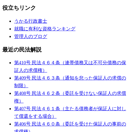
役立ちリンク
うかる行政書士
就職に有利な資格ランキング
管理人のブログ
最近の民法解説
第410号 民法４６４条（連帯債務又は不可分債務の保
証人の求償権）
第409号 民法４６３条（通知を怠った保証人の求償の
制限）
第408号 民法４６２条（委託を受けない保証人の求償
権）
第407号 民法４６１条（主たる債務者が保証人に対し
て償還をする場合）
第406号 民法４６０条（委託を受けた保証人の事前の
求償権）